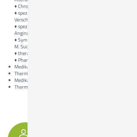
♦ Chronischen Schmerzen in Bein, Arm oder Rücken
♦ speziellen Formen periphere arterielle
Verschlusskrankheit (pAVK)
♦ speziellen Formen der Koronaren Herzerkrankung /
Angina pectoris Beschwerden
♦ Sympathisch vermittelte Schmerzsyndrome (CRPS,
M. Sudeck)
♦ therapieresistenter Polyneuropathie (z.B. diabetisch)
♦ Phantomschmerzen (z.B. nach Knie-OP)
Medikamentenpumpe
Thermokoagulation
Medikamentenpumpe
Thermokoagulation
IHR DIREKTER KONTAKT ZUM MVZ