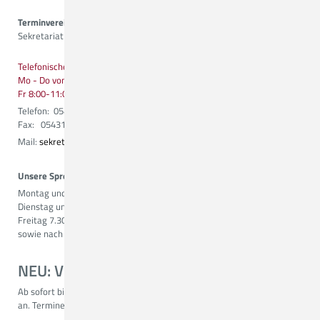
Terminvereinbarungen
Sekretariat
Telefonische Erreichbarkeit:
Mo - Do von 8:00-13:00 Uhr
Fr 8:00-11:00 Uhr
Telefon: 05431 15 3431
Fax: 05431 15 3353
Mail:
sekretariat.neurochirurgie@ckq-gmbh.de
Unsere Sprechzeiten:
Montag und Mittwoch 7.30 - 14.00 Uhr
Dienstag und Donnerstag 7.30 - 15.30 Uhr
Freitag 7.30 - 11.00 Uhr
sowie nach Vereinbarung
NEU: Videosprechstunde
Ab sofort bieten wir Ihnen auch die Möglichkeit zur Videosprechstunde
an. Termine können Sie gerne über unser Sekretariat vereinbaren.