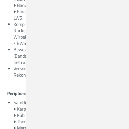
♦ Bandscheibenvorfall an HWS / BWS oder LWS
♦ Einengungen (Spinalkanalstenose) HWS / BWS oder
LWS
Komplexe Entlastung der Nervenwurzel oder des
Rückenmarks mit zusätzlicher Versteifung bei
Wirbelgleiten oder Fehlbildungen im Bereich der HWS
/ BWS oder LWS
Bewegungerhaltende Eingriffe
(Bandscheibenprothesen, dynamische
Instrumentierungen)
Versorgung von Wirbelsäulenverletzungen (offene
Rekonstrukion bis hin zu Kypho-/Vertebroplastie)
Periphere Nervenchirurgie
Sämtliche
Engpassyndrome
peripherer Nerven:
♦ Karpaltunnelsyndrom
♦ Kubitaltunnelsyndrom (Ulnarisrinnensyndrom)
♦ Thoracic outlet Syndrom (TOS)
♦ Meralgia paraesthetica