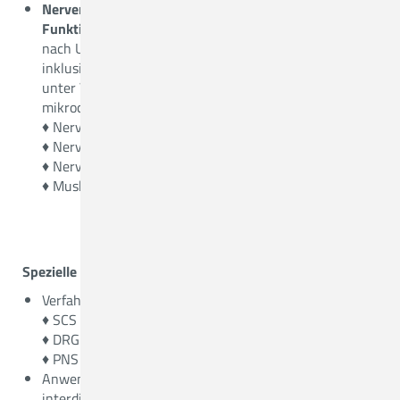
Nervenrekonstruktionen und
Funktionswiederherstellung
bei
Nervenverletzung
nach Unfällen/ Vor-Operationen/ etc. aller Nerven
inklusive Plexus brachialis und Plexus lumbosacralis
unter Verwendung sämtlicher
mikrochirurgischerTechniken:
♦ Nervennaht
♦ Nerventransplantation
♦ Nerventransfers
♦ Muskel-Sehnen-Transfers
Spezielle Therapieformen
Verfahren der Neurostimulation wie zum Beispiel
♦ SCS – spinal cord stimulation
♦ DRG – dorsal root stimulation
♦ PNS – peripheral nerve stimulation
Anwendung der Neuromodulation erfolgt in einem
interdisziplinären Ansatz bei