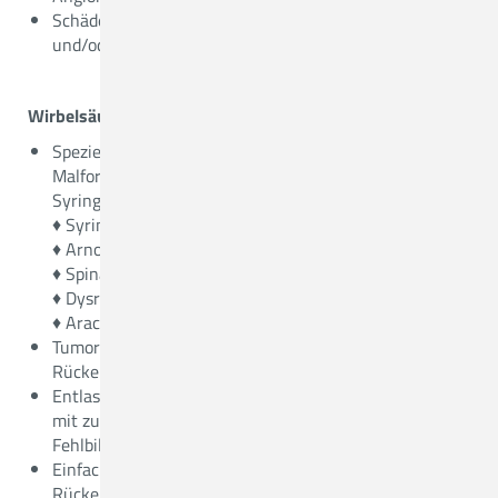
Schädelhirntraumen mit Verletzungen von Knochen
und/oder Gehirn
Wirbelsäule
Spezielle Therapieformen bei Arnold Chiari
Malformation, Rückenmarksmissbildungen und
Syringomyelie
♦ Syringomyelie
♦ Arnold Chiari Syndrom
♦ Spina bifida
♦ Dysraphische Malformation
♦ Arachnopathien und Arachnoidalzysten
Tumoren des ZNS oder Metastasen im Bereich des
Rückenmarks und der Wirbelsäule
Entlastung der Nervenwurzel oder des Rückenmarks
mit zusätzlicher Versteifung bei Wirbelgleiten oder
Fehlbildungen im Beriech der HWS / BWS oder LWS
Einfache Entlastung der Nervenwurzel oder des
Rückenmarks bei zum Beispiel