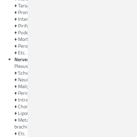
♦ Tarsaltunnelsyndrom
♦ Pronator-Syndrom
♦ Interosseus-Anterior-Syndrom
♦ Piriformis-Syndrom (Pelvic Outlet Syndrome)
♦ Pudendusneuralgie
♦ Morton-Metatarsalgie
♦ Peronaeuskompressionssyndrom
♦ Etc.
Nerventumoren
in allen Lokalisationen inklusive
Plexus brachialis und Plexus lumbosacralis:
♦ Schwanome
♦ Neurofibrome
♦ Maligne Nervenscheidentumoren MPNST
♦ Perineuriome
♦ Intraneurale Ganglienzysten
♦ Choristome
♦ Lipome
♦ Metastasen mit Beteiligung der Nerven inkl. Plexus
brachialis und Plexus lumbosacralis
♦ Etc.