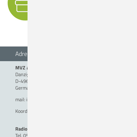
Adresse
MVZ am Christlichen Krankenhaus Quakenbrück
Danziger Straße 2
D-49610 Quakenbrück
Germany
mail:
info(a)mvz-am-ckq.de
Koordination MVZ
Radiologie
Tel. 05431 - 15 17 92