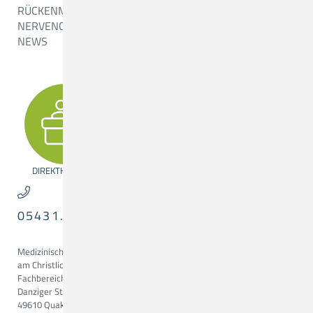
RÜCKENMARKSCHIRURGIE
NERVENCHIRURGIE
NEWS
DIREKTKONTAKT
05431.15-3431
Medizinisches Versorgungszentrum
am Christlichen Krankenhaus
Fachbereich Neurochirurgie
Danziger Str. 2
49610 Quakenbrück