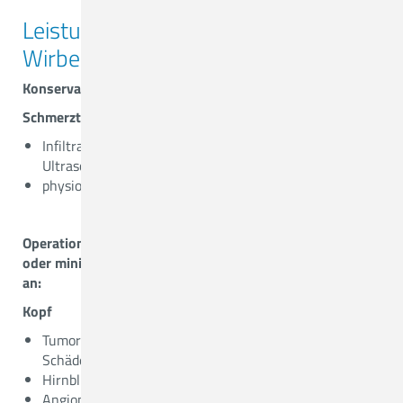
Leistungsspektrum der Neuro-,
Wirbelsäulen- und Nervenchirurgie
Konservative Maßnahmen:
Schmerztherapie
Infiltrationstherapie mit Hilfe von Röntgen, CT oder
Ultraschall
physiotherapeutisch unterstützte Mobilisation
Operationen werden bei uns patientenbezogen offen
oder minimalinvasiv oder auch navigiert durchgeführt
an:
Kopf
Tumoren der hinteren, mittleren oder vorderen
Schädelgrube
Hirnblutungen oder Hirninfarkte
Angiome und Aneurysmen