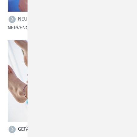
NEURO-, WIRBELSÄULEN- UND
NERVENCHIRURGIE
GEFÄSSCHIRURGIE