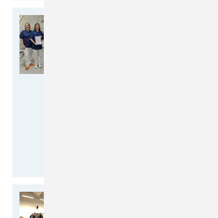
Top ausgebildet: Ganz
herzliche Glückwünsche an
unsere Fachkräfte für
Interventionelle Radiologie,
MTR Femke Trau und
Gunther Schöneich!
Unsere Radiologie am CKQ und
MVZ ist nicht nur diagnostisch,
sondern auch interventionell
unterwegs. Dabei ist die
Mitarbeiterqualifikation immer
ein…
weiterlesen >>
Viel Informationsbedarf
rund um das Thema