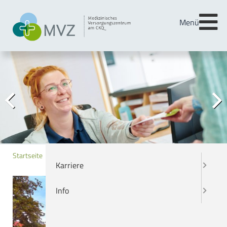
Menü
Menü
Radiologie
Neuro-, Wirbelsäulen- und Nervenchirurgie
Chirurgie
Previous
Next
Ärzteteam
Startseite
Karriere
Info