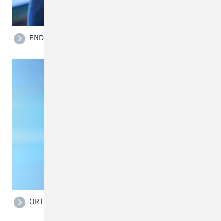
ENDOPROTHETIKZENTRUM
ORTHOPÄDISCHE PRAXIS KLAUS GESANG