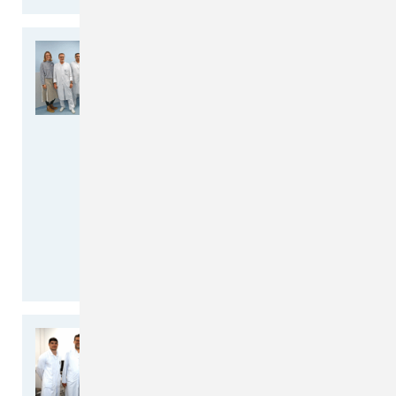
Quakenbrücker
Endoprothetikzentrum der
Maximalversorgung
erfolgreich rezertifiziert
Verlässlich hohe
Behandlungsqualität bei der
Operation von Knie- und
Hüftgelenkimplantaten
Ausgezeichnete
Behandlungsqualität und hohe…
weiterlesen >>
Nach interdisziplinärer OP
im CKQ ist der rechte Arm
von Patient Henning H.