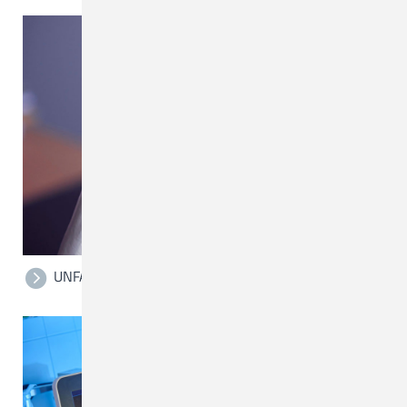
UNFALLCHIRURGIE UND ORTHOPÄDIE