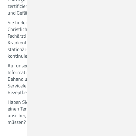
zertifiziertem Endoprothetikzentrum, Viszeralchirurgie
und Gefäßchirurgie).
Sie finden uns im Erdgeschoss von Haus 1 des
Christlichen Krankenhauses Quakenbrück. Viele unserer
Fachärztinnen und -ärzte sind sowohl im MVZ als auch im
Krankenhaus tätig. Somit ist die ambulante und
stationäre Behandlung eng verzahnt und die
kontinuierliche Betreuung optimal.
Auf unserer Website erhalten Sie alle wichtigen
Informationen rund um unsere
Behandlungsmöglichkeiten, die Terminvergabe sowie
Serviceleistungen wie Impfungen und die Online-
Rezeptbestellung.
Haben Sie Fragen zu unseren Leistungen? Möchten Sie
einen Termin vereinbaren oder absagen? Sind Sie
unsicher, was Sie im Vorfeld Ihres Besuchs beachten
müssen? Wir helfen Ihnen gerne weiter.