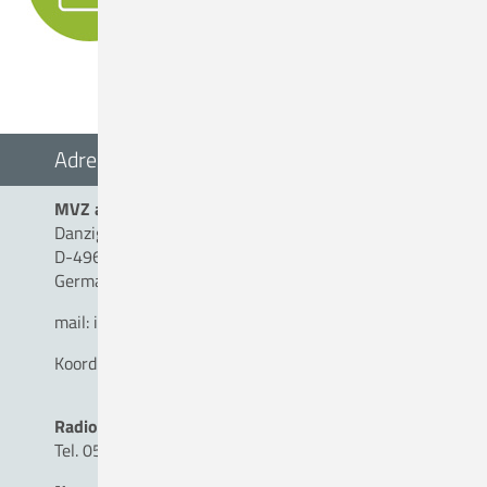
Adresse
MVZ am Christlichen Krankenhaus Quakenbrück
Danziger Straße 2
D-49610 Quakenbrück
Germany
mail:
info(a)mvz-am-ckq.de
Koordination MVZ
Radiologie
Tel. 05431 - 15 17 92