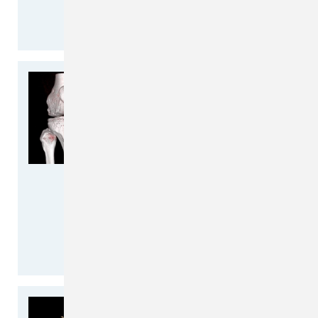
erleben einen ständigen…
weiterlesen >>
Gelenkembolisation TAPE
(transarterielle
periartikuläre Embolisation)
bei chronischen
Knieschmerzen
Seit einiger Zeit bietet die
Radiologie des Christlichen
Krankenhauses Quakenbrück das
innovative Therapieverfahren an.
Die Behandlung kann zum…
weiterlesen >>
Computertomographie-