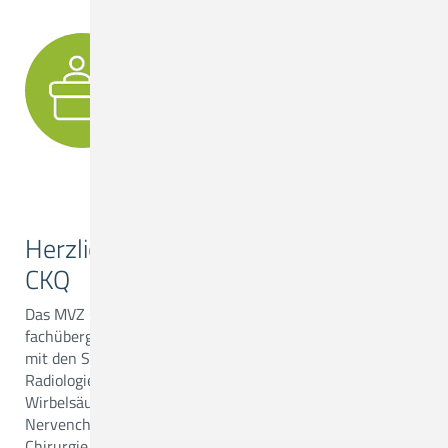
IHR DIREKTER KONTAKT ZUM MVZ
Herzlich willkommen im MVZ am
CKQ
Das MVZ Quakenbrück ist eine
fachübergreifende Einrichtung
mit den Schwerpunkten
Radiologie, ambulanter Neuro-,
Wirbelsäulen- und
Nervenchirurgie sowie der
Chirurgie (Unfallchirurgie und Orthopädie mit