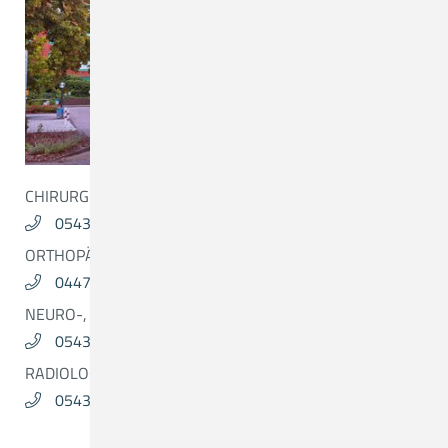
CHIRURGIE
05431. 90 3000
ORTHOPÄDIE-PRAXIS KLAUS GESANG
04473.83111
NEURO-, WIRBELSÄULEN- UND NERVENCHIRURGIE
05431.15 34 31
RADIOLOGIE
05431.15-1792