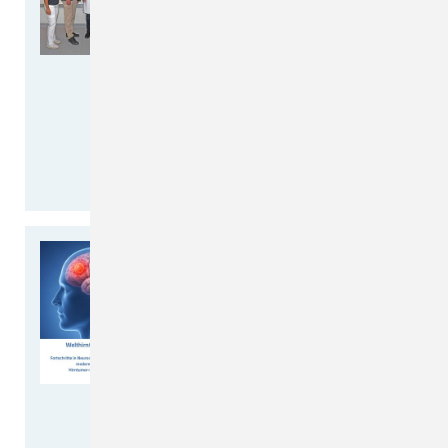
Nervenchirurgie und der
Gefäßchirurgie: Anmeldung und
Beratung erfolgt weiterhin über
das MVZ am CKQ
Seit Juni 2026 haben Patientinnen
und Patienten…
weiterlesen >>
Welthirntumortag 2026
Fortschritte in Neurochirurgie,
Neuroonkologie und moderner
Bildgebung
Am 8. Juni 2026 war
Welthirntumortag und zeitgleich
fand die 77. Jahrestagung…
weiterlesen >>