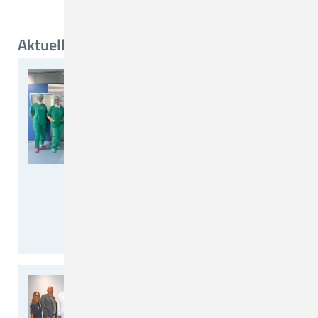
Aktuelle Informationen
Team der Nervenchirurgie
des CKQ implantiert
Neurostimulatoren
Gezielte Schmerzlinderung bei
chronischen neuropathischen
Schmerzen
In der vergangenen Woche hat das
Team der Nervenchirurgie um Dr.
Christian Heinen…
weiterlesen >>
OP-Spektrum in der St.
Anna Klinik Löningen
erweitert