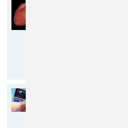
Koronarangiographie bietet
moderne Diagnostik von
Durchblutungsstörungen
am Herzen (KHK)
Wenn der Verdacht auf eine
chronische koronare
Herzkrankheit besteht, empfiehlt
sich der Einsatz der
Computertomographie-
Koronarangiographie als…
weiterlesen >>
Deutscher Venentag am 12.
April - Wissenswertes rund
um die Krampfader-
Behandlung
Wir haben den Deutschen
Venentag zum Anlass genommen