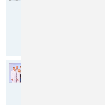
wieder voll funktionsfähig
Fachärzte der
Unfallchirurgie/Orthopädie und
Nervenchirurgie operieren
gemeinsam
199 Minuten dauerte die
Operation im Christlichen
Krankenhaus…
weiterlesen >>
Gebündelte Expertise:
Gründung eines Neuro-
Zentrums am CKQ
Optimale Patientenversorgung
durch enge Vernetzung der
neuromedizinischen Fachbereiche
Die neuromedizinischen Fächer