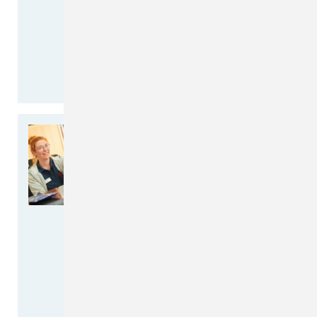
und uns mit unserer
Gefäßchirurgin Laura
Marcinkowska-Budzynska über
das Thema Krampfadern…
weiterlesen >>
NEU: Schnell und einfach
kommunizieren - der
DIREKTKONTAKT zu Ihrem
MVZ am CKQ
Termine • Anfragen • Rezepte •
Befunde • Überweisungen
Liebe Patientinnen und Patienten,
ab sofort ist unser MVZ noch
besser erreichbar. Wir haben…
weiterlesen >>