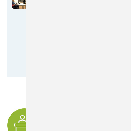
Erkrankungen der Knie- und
Hüftgelenke und
künstlicher Gelenkersatz
Unsere Fachärzte des
Endoprothetikzentrums der
Maximalversorgung referierten
im Hörsaal
Volles Haus bei unserer
Patientenveranstaltung: Viele…
weiterlesen >>
IHR DIREKTER KONTAKT ZUM MVZ