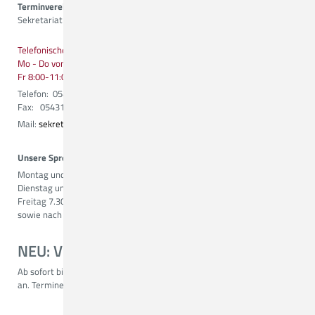
Terminvereinbarungen
Sekretariat
Telefonische Erreichbarkeit:
Mo - Do von 8:00-13:00 Uhr
Fr 8:00-11:00 Uhr
Telefon: 05431 15 3431
Fax: 05431 15 3353
Mail:
sekretariat.neurochirurgie@ckq-gmbh.de
Unsere Sprechzeiten:
Montag und Mittwoch 7.30 - 14.00 Uhr
Dienstag und Donnerstag 7.30 - 15.30 Uhr
Freitag 7.30 - 11.00 Uhr
sowie nach Vereinbarung
NEU: Videosprechstunde
Ab sofort bieten wir Ihnen auch die Möglichkeit zur Videosprechstunde
an. Termine können Sie gerne über unser Sekretariat vereinbaren.