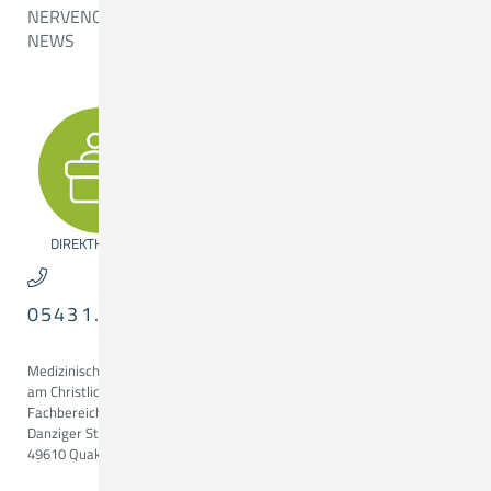
NERVENCHIRURGIE
NEWS
DIREKTKONTAKT
05431.15-3431
Medizinisches Versorgungszentrum
am Christlichen Krankenhaus
Fachbereich Neurochirurgie
Danziger Str. 2
49610 Quakenbrück