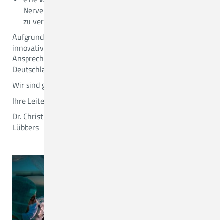
Nerven, Gehirn und Wirbelsäule auf höchstem Niveau
zu versorgen
Aufgrund unseres spezialisierten, interdisziplinären und
innovativen Diagnose- und Therapiespektrums sind wir
Ansprechpartner für Patientinnen und Patienten aus ganz
Deutschland und darüber hinaus.
Wir sind gerne für Sie da.
Ihre Leitenden Zentrumsärzte
Dr. Christian Heinen, Thomas Schmidt und Dr. Thomas
Lübbers