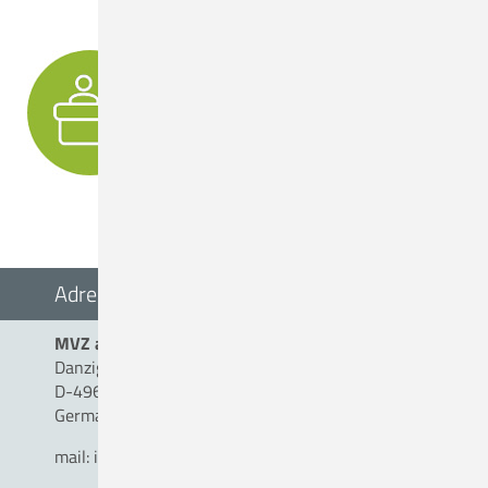
IHR DIREKTER KONTAKT ZUM MVZ
Adresse
MVZ am Christlichen Krankenhaus Quakenbrück
Danziger Straße 2
D-49610 Quakenbrück
Germany
mail:
info(a)mvz-am-ckq.de