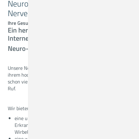
Neuro-, Wirbelsäulen- und
Nervenchirurgie
Ihre Gesundheit in professionellen Händen!
Ein herzliches Willkommen auf der
Internetpräsenz des MVZ
Neuro-, Wirbelsäulen und Nervenchirurgie
Unsere Neuro-, Wirbelsäulen- und Nervenchirurgie mit
ihrem hochqualifizierten Neurochirurgenteam besitzt
schon viele Jahre auch überregional einen hervorragenden
Ruf.
Wir bieten Ihnen:
eine umfassende Beratung bei unterschiedlichsten
Erkrankungen und Verletzungen, die den Kopf, die
Wirbelsäule und die Nerven betreffen
eine weit gefächerte Expertise, diese Schäden an