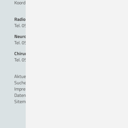
Koordination MVZ
Radiologie
Tel. 05431 - 15 17 92
Neuro-, Wirbelsäulen- und Nervenchirurgie
Tel. 05431 - 15 34 31
Chirurgie
Tel. 05431 - 90 30 00
Aktuelles
Suche
Impressum
Datenschutz
Sitemap