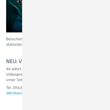
Besuchen Sie uns auch auf unserer
Hompage
für
stationäre Patienten.
NEU: VIDEOSPRECHSTUNDE
Ab sofort bieten wir Ihnen auch die Möglichkeit zur
Videosprechstunde an. Termine können Sie gerne über
unser Sekretariat vereinbaren.
Tel.: 05431 15 3431 oder per Mail:
sekretariat.neurochirurgie(a)ckq-gmbh.de