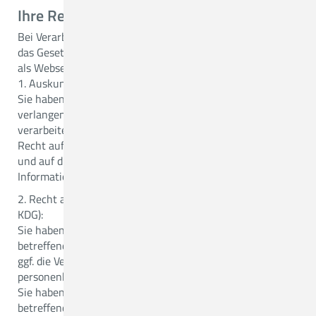
Ihre Rechte als Nutzer
Bei Verarbeitung Ihrer personenbezogenen Daten gewährt
das Gesetz über den Kirchlichen Datenschutz (KDG) Ihnen
als Webseitennutzer bestimmte Rechte:
1. Auskunftsrecht (§ 17 KDG):
Sie haben das Recht eine Bestätigung darüber zu
verlangen, ob Sie betreffende personenbezogene Daten
verarbeitet werden; ist dies der Fall, so haben Sie ein
Recht auf Auskunft über diese personenbezogenen Daten
und auf die in § 17 KDG im einzelnen aufgeführten
Informationen.
2. Recht auf Berichtigung und Löschung (§§ 18 und 19
KDG):
Sie haben das Recht, unverzüglich die Berichtigung Sie
betreffender unrichtiger personenbezogener Daten und
ggf. die Vervollständigung unvollständiger
personenbezogener Daten zu verlangen.
Sie haben zudem das Recht, zu verlangen, dass Sie
betreffende personenbezogene Daten unverzüglich