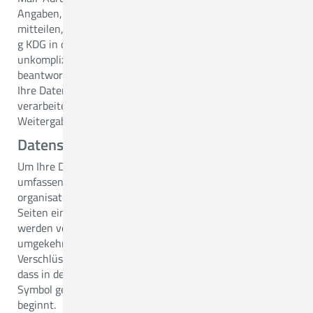
Angaben, die Sie uns im Rahmen der Kontaktaufnahme
mitteilen, verwenden wir auf Grundlage von § 6 Abs. 1 lit.
g KDG in dem Interesse, Ihre Anfrage möglichst
unkompliziert, zeitnah und kundengerecht zu
beantworten.
Ihre Daten werden nur zur Beantwortung Ihrer Anfrage
verarbeitet und nach Bearbeitungsschluss gelöscht. Eine
Weitergabe an Dritte erfolgt nicht.
Datensicherheit
Um Ihre Daten vor unerwünschten Zugriffen möglichst
umfassend zu schützen, treffen wir technische und
organisatorische Maßnahmen. Wir setzen auf unseren
Seiten ein Verschlüsselungsverfahren ein. Ihre Angaben
werden von Ihrem Rechner zu unserem Server und
umgekehrt über das Internet mittels einer TLS-
Verschlüsselung übertragen. Sie erkennen dies daran,
dass in der Statusleiste Ihres Browsers das Schloss-
Symbol geschlossen ist und die Adresszeile mit https://
beginnt.