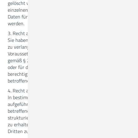
gelöscht werden, sofern einer der in § 19 KDG im
einzelnen aufgeführten Gründe zutrifft, z. B. wenn die
Daten für die verfolgten Zwecke nicht mehr benötigt
werden.
3. Recht auf Einschränkung der Verarbeitung (§ 20 KDG):
Sie haben das Recht, die Einschränkung der Verarbeitung
zu verlangen, wenn eine der in § 20 KDG aufgeführten
Voraussetzungen gegeben ist, z.B. wenn Sie Wi-derspruch
gemäß § 23 KDG gegen die Verarbeitung eingelegt haben
oder für die Dauer einer etwaigen Prüfung, ob unsere
berechtigten Interessen gegenüber Ihren Interessen als
betroffene Person überwiegen.
4. Recht auf Datenübertragbarkeit (§ 22 KDG):
In bestimmten Fällen, die in § 22 KDG im Einzelnen
aufgeführt werden, haben Sie das Recht, die Sie
betreffenden personenbezogenen Daten in einem
strukturierten, gängigen und maschinenlesbaren Format
zu erhalten bzw. die Übermittlung dieser Daten an einen
Dritten zu verlangen.