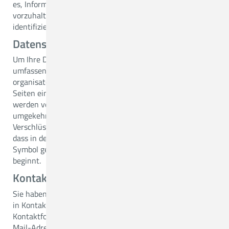
es, Informationen über einen bestimmten Zeitraum
vorzuhalten und den Rechner des Besuchers zu
identifizieren. Wir verzichten auf das Setzen von Cookies.
Datensicherheit
Um Ihre Daten vor unerwünschten Zugriffen möglichst
umfassend zu schützen, treffen wir technische und
organisatorische Maßnahmen. Wir setzen auf unseren
Seiten ein Verschlüsselungsverfahren ein. Ihre Angaben
werden von Ihrem Rechner zu unserem Server und
umgekehrt über das Internet mittels einer TLS-
Verschlüsselung übertragen. Sie erkennen dies daran,
dass in der Statusleiste Ihres Browsers das Schloss-
Symbol geschlossen ist und die Adresszeile mit https://
beginnt.
Kontaktformular
Sie haben die Möglichkeit, mit uns über ein Webformular
in Kontakt zu treten. Zur Nutzung unseres
Kontaktformulars benötigen wir Ihren Namen und Ihre E-
Mail-Adresse.