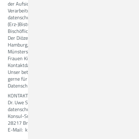
der Aufsichtsbehörde, wenn Sie der Ansicht sind, dass die
Verarbeitung der Sie betreffenden Daten gegen
datenschutzrechtliche Bestimmungen verstößt. Für die
(Erz-)Bistümer Hamburg, Hildesheim, Osnabrück und des
Bischöflich Münsterschen Offizialats in Vechta i.O. ist dies:
Der Diözesandatenschutzbeauftragte der (Erz-)Bistümer
Hamburg, Hildesheim, Osnabrück und des Bischöflich
Münsterschen Offizialats in Vechta i.O., Unser Lieben
Frauen Kirchhof 20, 28195 Bremen.
Kontaktdaten des Datenschutzbeauftragten
Unser betrieblicher Datenschutzbeauftragter steht Ihnen
gerne für Auskünfte oder Anregungen zum Thema
Datenschutz zur Verfügung:
KONTAKTDATEN
Dr. Uwe Schläger
datenschutz nord GmbH
Konsul-Smidt-Straße 88
28217 Bremen
E-Mail: kirche@datenschutz-nord.de