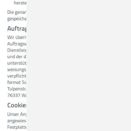
herstellbar ist.
Die genannten Protokolldaten werden nur anonymisiert
gespeichert.
Auftragsverarbeiter
Wir übermitteln Ihre Daten im Rahmen einer
Auftragsverarbeitung gem. § 29 KDG an einen
Dienstleister, der uns beim Betrieb unserer Webseiten
und der damit zusammenhängenden Prozesse
unterstützt. Unser Dienstleister ist uns gegenüber streng
weisungsgebunden und entsprechend vertraglich
verpflichtet. Folgenden Dienstleister setzen wir ein.
format Software-Entwicklung und EDV-Systeme GmbH
Tulpenstr. 19c
76337 Waldbronn
Cookies
Unser Angebot ist nicht auf das Setzen von Cookies
angewiesen. Cookies sind kleine Dateien, die auf der
Festplatte eines Besuchers abgelegt werden. Sie erlauben