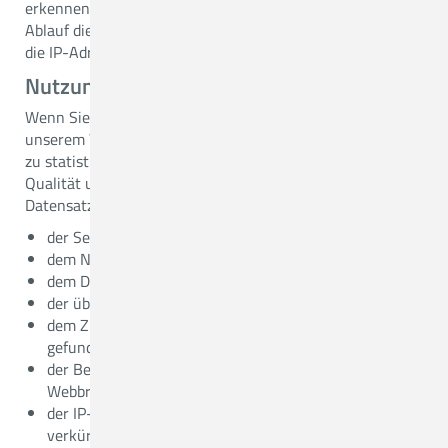
erkennen, eingrenzen und beseitigen zu können. Nach
Ablauf dieser Zeitspanne löschen bzw. anonymisieren wir
die IP-Adresse. Rechtsgrundlage ist § 6 Abs. 1 lit. g KDG.
Nutzungsdaten
Wenn Sie unsere Webseiten besuchen, werden auf
unserem Webserver temporär sogenannte Nutzungsdaten
zu statistischen Zwecken als Protokoll gespeichert, um die
Qualität unserer Webseiten zu verbessern. Dieser
Datensatz besteht aus
der Seite, von der aus die Datei angefordert wurde,
dem Namen der Datei,
dem Datum und der Uhrzeit der Abfrage,
der übertragenen Datenmenge,
dem Zugriffsstatus (Datei übertragen, Datei nicht
gefunden),
der Beschreibung des Typs des verwendeten
Webbrowsers,
der IP-Adresse des anfragenden Rechners, die so
verkürzt wird, dass ein Personenbezug nicht mehr