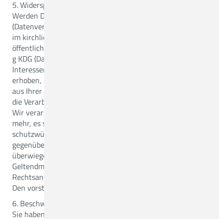
5. Widerspruchsrecht (§ 23 KDG):
Werden Daten auf Grundlage von § 6 Abs. 1 lit. f KDG
(Datenverarbeitung zur Wahrnehmung einer Aufgabe, die
im kirchlichen Interesse liegt oder in Ausübung
öffentlicher Gewalt) oder auf Grundlage von § 6 Abs. 1 lit.
g KDG (Datenverarbeitung zur Wahrung der berechtigten
Interessen des Verantwortlichen oder eines Dritten)
erhoben, steht Ihnen das Recht zu, aus Gründen, die sich
aus Ihrer besonderen Situation ergeben, jederzeit gegen
die Verarbeitung Widerspruch einzulegen.
Wir verarbeiten die personenbezogenen Daten dann nicht
mehr, es sei denn, es liegen nachweisbar zwingende
schutzwürdige Gründe für die Verarbeitung vor, die
gegenüber Ihren Interessen, Rechten und Freiheiten
überwiegen, oder die Verarbeitung dient der
Geltendmachung, Ausübung oder Verteidigung von
Rechtsansprüchen.
Den vorstehenden Absatz in Fettdruck einfügen!
6. Beschwerderecht bei der Aufsichtsbehörde
Sie haben gem. § 48 KDG das Recht auf Beschwerde bei