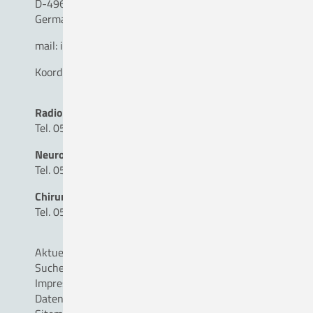
D-49610 Quakenbrück
Germany
mail:
info(a)mvz-am-ckq.de
Koordination MVZ
Radiologie
Tel. 05431 - 15 17 92
Neuro-, Wirbelsäulen- und Nervenchirurgie
Tel. 05431 - 15 34 31
Chirurgie
Tel. 05431 - 90 30 00
Aktuelles
Suche
Impressum
Datenschutz