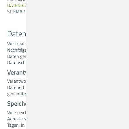
DATENSCHUTZ
SITEMAP
Datenschutzerklärung
Wir freuen uns über Ihren Besuch auf unseren Webseiten.
Nachfolgend möchten wir Sie über den Umgang mit Ihren
Daten gem. § 15 des Gesetzes über den Kirchlichen
Datenschutz (KDG) informieren.
Verantwortlicher
Verantwortlich für die nachfolgend dargestellte
Datenerhebung und Verarbeitung ist die im Impressum
genannte Stelle.
Speicherung der IP-Adresse
Wir speichern die von Ihrem Webbrowser übermittelte IP-
Adresse streng zweckge-bunden für die Dauer von 30
Tagen, in dem Interesse, Angriffe auf unsere Web-seiten